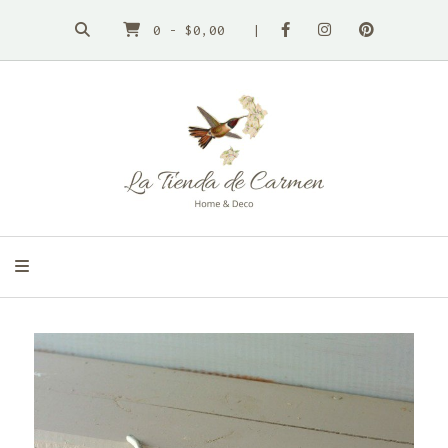
0
-
$0,00