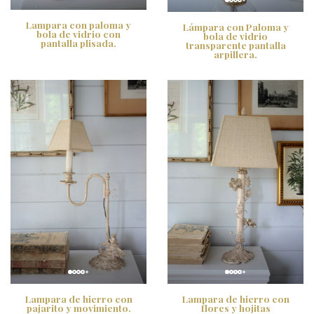
Lampara con paloma y
Lámpara con Paloma y
bola de vidrio con
bola de vidrio
pantalla plisada.
transparente pantalla
arpillera.
Lampara de hierro con
Lampara de hierro con
pajarito y movimiento.
flores y hojitas