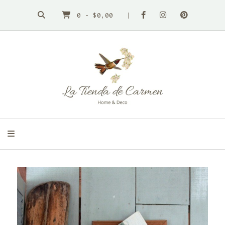
0
-
$0,00