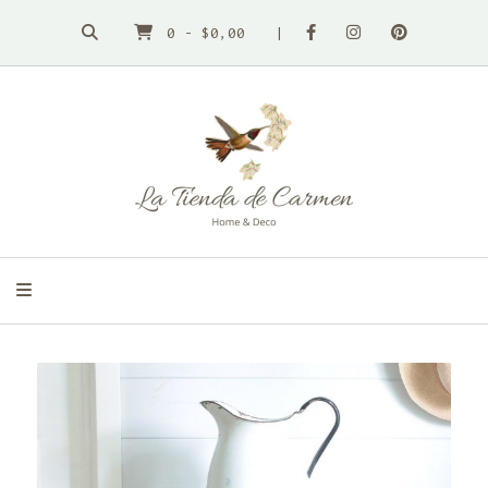
0
-
$0,00