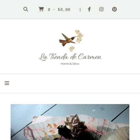
0
-
$0,00