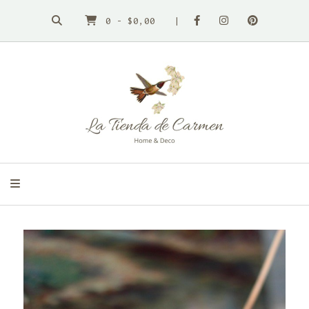
0
-
$0,00